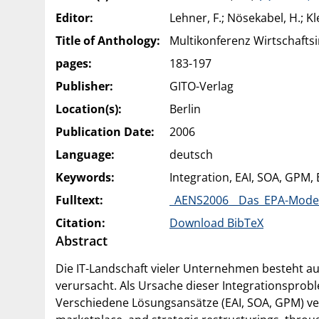
Editor:
Lehner, F.; Nösekabel, H.; K
Title of Anthology:
Multikonferenz Wirtschafts
pages:
183-197
Publisher:
GITO-Verlag
Location(s):
Berlin
Publication Date:
2006
Language:
deutsch
Keywords:
Integration, EAI, SOA, GPM,
Fulltext:
_AENS2006__Das_EPA-Modell
Citation:
Download BibTeX
Abstract
Die IT-Landschaft vieler Unternehmen besteht a
verursacht. Als Ursache dieser Integrationspro
Verschiedene Lösungsansätze (EAI, SOA, GPM) ver