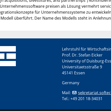
gh acquisitions, divestitures, and partnerships") kontinui
 Unternehmenssoftware preisen als Lösung vermehrt servi
tegrationskonzepte für Unternehmenssysteme zu entwickeln.
 Modell überführt. Der Name des Modells steht in Anlehnung 
Lehrstuhl für Wirtschafts
Prof. Dr. Stefan Eicker
University of Duisburg-Es
Universitaetsstraße 9
45141 Essen
Germany
Mail:
sekretariat.softe
Tel.:
+49 201 18-34031