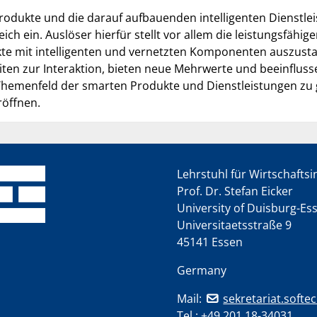
odukte und die darauf aufbauenden intelligenten Dienstle
ch ein. Auslöser hierfür stellt vor allem die leistungsfäh
 mit intelligenten und vernetzten Komponenten auszustat
en zur Interaktion, bieten neue Mehrwerte und beeinflus
das Themenfeld der smarten Produkte und Dienstleistungen z
röffnen.
Lehrstuhl für Wirtschafts
Prof. Dr. Stefan Eicker
University of Duisburg-Es
Universitaetsstraße 9
45141 Essen
Germany
Mail:
sekretariat.softe
Tel.:
+49 201 18-34031