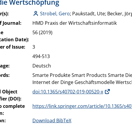
die Wertschöpfung
(s):
Strobel, Gero
; Paukstadt, Ute; Becker, Jör
of Journal:
HMD Praxis der Wirtschaftsinformatik
me
56 (2019)
cation Date):
r of Issue:
3
:
494-513
age:
Deutsch
rds:
Smarte Produkte Smart Products Smarte Dien
Internet der Dinge Geschäftsmodelle Werts
l Object
doi:10.1365/s40702-019-00520-x
fier (DOI):
to complete
https://link.springer.com/article/10.1365/s
n:
on:
Download BibTeX