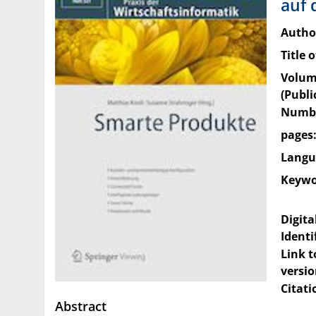
auf 
Author
Title 
Volu
(Publi
Numbe
pages
Langu
Keywo
Digita
Identi
Link 
versio
Citati
Abstract