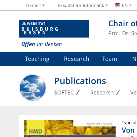
Contact
Fakultät für Informatik
EN
Chair o
Prof. Dr. S
Teaching
Research
Team
N
Publications
SOFTEC
Research
Ve
Type of
Von 