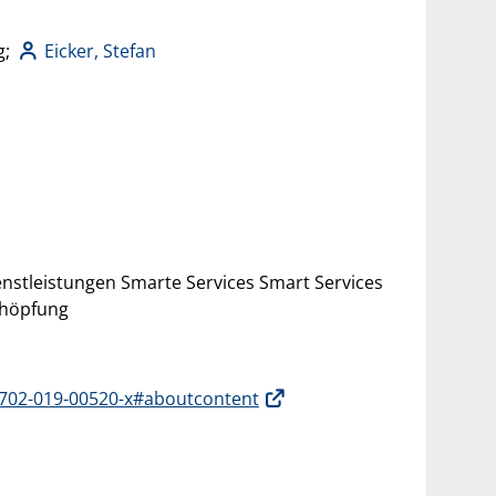
g;
Eicker, Stefan
stleistungen Smarte Services Smart Services
chöpfung
40702-019-00520-x#aboutcontent