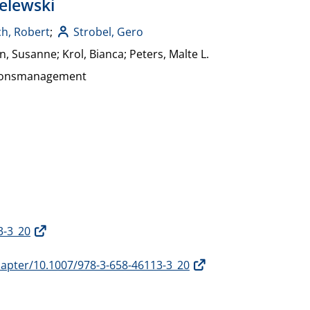
Zelewski
h, Robert
;
Strobel, Gero
 Susanne; Krol, Bianca; Peters, Malte L.
tionsmanagement
3-3_20
chapter/10.1007/978-3-658-46113-3_20