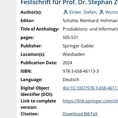
Festschrift für Prof. Dr. Stephan 
Author(s):
Eicker, Stefan
;
Woroc
Editor:
Schütte, Reinhard; Hohmann,
Title of Anthology:
Produktions- und Informa
pages:
505-531
Publisher:
Springer Gabler
Location(s):
Wiesbaden
Publication Date:
2024
ISBN:
978-3-658-46113-3
Language:
Deutsch
Digital Object
doi:10.1007/978-3-658-4611
Identifier (DOI):
Link to complete
https://link.springer.com/
version:
Citation:
Download BibTeX