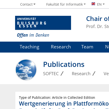
Contact
Fakultät für Informatik
EN
Chair o
Prof. Dr. S
Teaching
Research
Team
N
Publications
SOFTEC
Research
Ve
Type of Publication: Article in Collected Edition
Wertgenerierung in Plattformöko