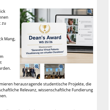
ick
innen
t zu
ick Mang,
em
t
urden.
ämieren herausragende studentische Projekte, die
schaftliche Relevanz, wissenschaftliche Fundierung
nen.