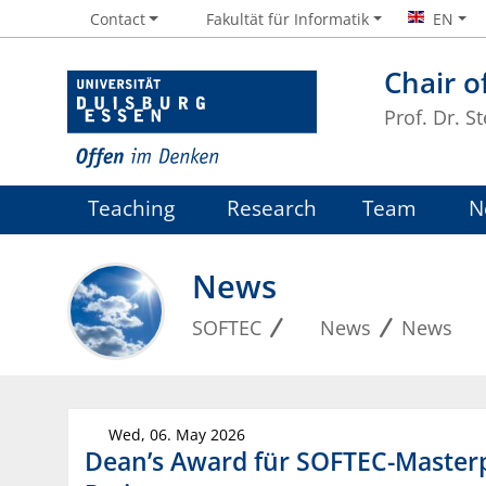
Contact
Fakultät für Informatik
EN
Chair o
Prof. Dr. S
Teaching
Research
Team
N
News
SOFTEC
News
News
Wed, 06. May 2026
Dean’s Award für SOFTEC-Masterp