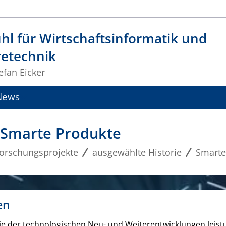
hl für Wirtschaftsinformatik und
retechnik
tefan Eicker
News
 Smarte Produkte
orschungsprojekte
ausgewählte Historie
Smarte
en
wie der technologischen Neu- und Weiterentwicklungen leis