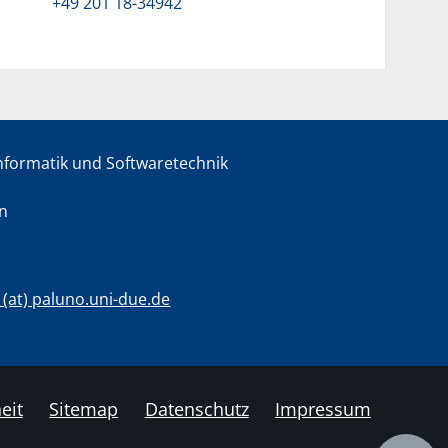
+49 201 18-34942
informatik und Softwaretechnik
en
c (at) paluno.uni-due.de
eit
Sitemap
Datenschutz
Impressum