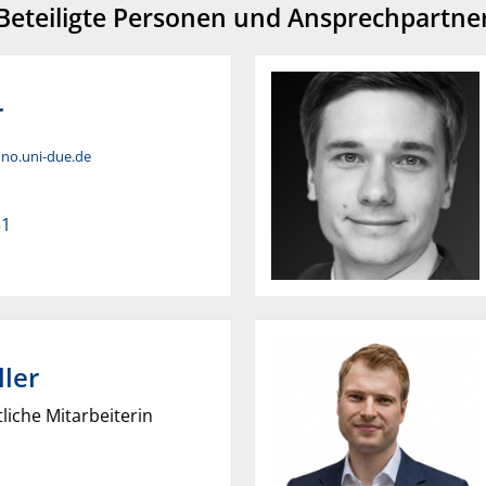
Beteiligte Personen und Ansprechpartne
r
luno.uni-due.de
31
ller
liche Mitarbeiterin