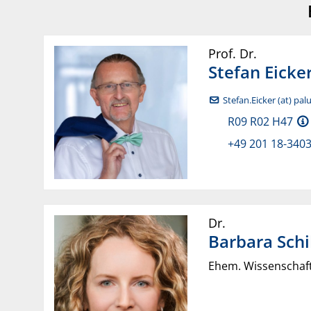
Prof. Dr.
Stefan
Eicke
Stefan.Eicker (at) pa
R09 R02 H47
+49 201 18-340
Dr.
Barbara
Schi
Ehem. Wissenschaft