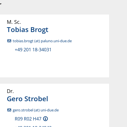
r
M. Sc.
Tobias
Brogt
tobias.brogt (at) paluno.uni-due.de
+49 201 18-34031
Dr.
Gero
Strobel
gero.strobel (at) uni-due.de
R09 R02 H47