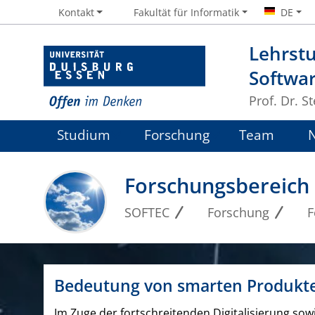
Kontakt
Fakultät für Informatik
DE
Lehrstu
Softwa
Prof. Dr. S
Studium
Forschung
Team
Forschungsbereich
SOFTEC
Forschung
F
Bedeutung von smarten Produkt
Im Zuge der fortschreitenden Digitalisierung so