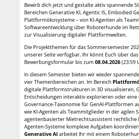
Bewirb dich jetzt und gestalte aktiv spannende S
Bereichen Generative KI, Agentic IS, Embodied G
Plattformökosysteme – von KI-Agenten als Teamm
Softwareentwicklung über Roboterhunde im Rett
zur Visualisierung digitaler Plattformwelten.
Die Projektthemen für das Sommersemester 2026
unserer Seite verfügbar. Ihr könnt Euch über das
Bewerbungsformular bis zum
08.04.2026
(23:59 
In diesem Semester bieten wir wieder spannende
vier Themenbereichen an. Im Bereich
Plattform
digitale Plattformstrukturen in 3D visualisieren,
Entscheidungen interaktiv explorieren oder eine
Governance-Taxonomie für GenAI-Plattformen a
wie KI-Agenten als Teammitglieder in der agilen 
agentenbasierter Mietrechtsassistent rechtliche
Agenten-Systeme komplexe Aufgaben koordiniert
Generative AI
arbeitet Ihr mit einem Roboterhu