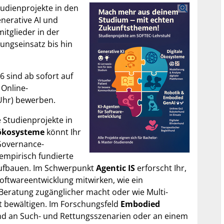
tudienprojekte in den
enerative AI und
itglieder in der
ungseinsatz bis hin
 sind ab sofort auf
 Online-
Uhr) bewerben.
 Studienprojekte in
ökosysteme
könnt Ihr
 Governance-
 empirisch fundierte
ufbauen. Im Schwerpunkt
Agentic IS
erforscht Ihr,
Softwareentwicklung mitwirken, wie ein
 Beratung zugänglicher macht oder wie Multi-
 bewältigen. Im Forschungsfeld
Embodied
nd an Such- und Rettungsszenarien oder an einem