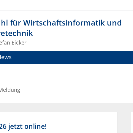
hl für Wirtschaftsinformatik und
retechnik
tefan Eicker
News
 Meldung
6 jetzt online!