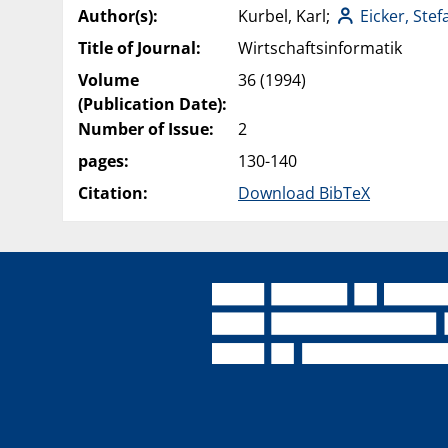
Author(s):
Kurbel, Karl;
Eicker, Stef
Title of Journal:
Wirtschaftsinformatik
Volume
36 (1994)
(Publication Date):
Number of Issue:
2
pages:
130-140
Citation:
Download BibTeX