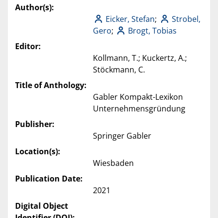
Author(s):
Eicker, Stefan
;
Strobel,
Gero
;
Brogt, Tobias
Editor:
Kollmann, T.; Kuckertz, A.;
Stöckmann, C.
Title of Anthology:
Gabler Kompakt-Lexikon
Unternehmensgründung
Publisher:
Springer Gabler
Location(s):
Wiesbaden
Publication Date:
2021
Digital Object
Identifier (DOI):