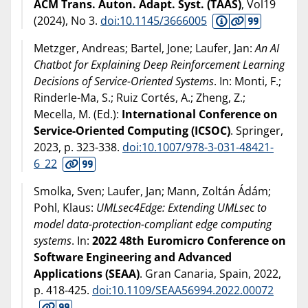
ACM Trans. Auton. Adapt. Syst. (TAAS)
, Vol19
(
2024
), No 3.
doi:10.1145/3666005
Metzger, Andreas; Bartel, Jone; Laufer, Jan:
An AI
Chatbot for Explaining Deep Reinforcement Learning
Decisions of Service-Oriented Systems
. In: Monti, F.;
Rinderle-Ma, S.; Ruiz Cortés, A.; Zheng, Z.;
Mecella, M. (Ed.):
International Conference on
Service-Oriented Computing (ICSOC)
. Springer,
2023
, p. 323-338.
doi:10.1007/978-3-031-48421-
6_22
Smolka, Sven; Laufer, Jan; Mann, Zoltán Ádám;
Pohl, Klaus:
UMLsec4Edge: Extending UMLsec to
model data-protection-compliant edge computing
systems
. In:
2022 48th Euromicro Conference on
Software Engineering and Advanced
Applications (SEAA)
. Gran Canaria, Spain,
2022
,
p. 418-425.
doi:10.1109/SEAA56994.2022.00072