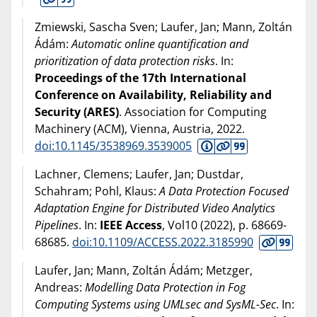
Zmiewski, Sascha Sven; Laufer, Jan; Mann, Zoltán
Ádám:
Automatic online quantification and
prioritization of data protection risks
. In:
Proceedings of the 17th International
Conference on Availability, Reliability and
Security (ARES)
. Association for Computing
Machinery (ACM), Vienna, Austria,
2022
.
doi:10.1145/3538969.3539005
Lachner, Clemens; Laufer, Jan; Dustdar,
Schahram; Pohl, Klaus:
A Data Protection Focused
Adaptation Engine for Distributed Video Analytics
Pipelines
. In:
IEEE Access
, Vol10 (
2022
), p. 68669-
68685.
doi:10.1109/ACCESS.2022.3185990
Laufer, Jan; Mann, Zoltán Ádám; Metzger,
Andreas:
Modelling Data Protection in Fog
Computing Systems using UMLsec and SysML-Sec
. In: