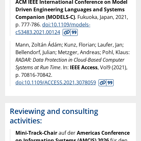
ACM IEEE International Conference on Model
Driven Engineering Languages and Systems
Companion (MODELS-C)
. Fukuoka, Japan,
2021
,
p. 777-786.
doi:10.1109/models-
c53483.2021.00124
Mann, Zoltán Ádám; Kunz, Florian; Laufer, Jan;
Bellendorf, Julian; Metzger, Andreas; Pohl, Klaus:
RADAR: Data Protection in Cloud-Based Computer
Systems at Run Time
. In:
IEEE Access
, Vol9 (
2021
),
p. 70816-70842.
doi:10.1109/ACCESS.2021.3078059
Reviewing and consulting
activities:
Mini-Track-Chair
auf der
Americas Conference
on Information Systems (AMCIS) 2026
für den