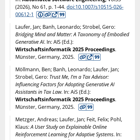
(
2026
), No 61, p. 1-44.
doi:10.1007/s10515-026-
00612-1
Laufer, Jan; Banh, Leonardo; Strobel, Gero:
Bridging Mind and Matter: A Taxonomy of Embodied
Generative AI
. In: AIS (Ed.):
Wirtschaftsinformatik 2025 Proceedings
.
Münster, Germany,
2025
.
Möllmann, Ben; Banh, Leonardo; Laufer, Jan;
Strobel, Gero:
Trust Me, I’m a Tax Advisor:
Influencing Factors for Adopting Generative AI
Assistants in Tax Law
. In: AiS (Ed.):
Wirtschaftsinformatik 2025 Proceedings
.
Münster, Germany,
2025
.
Metzger, Andreas; Laufer, Jan; Feit, Felix; Pohl,
Klaus:
A User Study on Explainable Online
Reinforcement Learning for Adaptive Systems
. In: