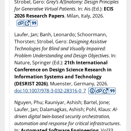
Strobel, Gero:
Grey’s A(I)natomy: Design Principles
for Generative Virtual Patients
. In: Ais (Ed.):
ECIS
2026 Research Papers
. Milan, Italy,
2026
.
Laufer, Jan; Banh, Leonardo; Schoormann,
Thorsten; Strobel, Gero:
Designing Assistive
Technologies for Blind and Visually Impaired:
Problem Understanding and Design Objectives
. In:
Nature, Springer (Ed.):
21th International
Conference on Design Science Research in
Information Systems and Technology
(DESRIST 2026)
. Muenster, Germany,
2026
.
doi:10.1007/978-3-032-28316-0_7
Nguyen, Phu; Rauniyar, Ashish; Bartel, Jone;
Laufer, Jan; Dalamagkas, Ashish; Pohl, Klaus:
AI-
driven digital twin-based security orchestration,
automation and response for critical infrastructures
.
In:
Automated Software Engineering
, Vol33