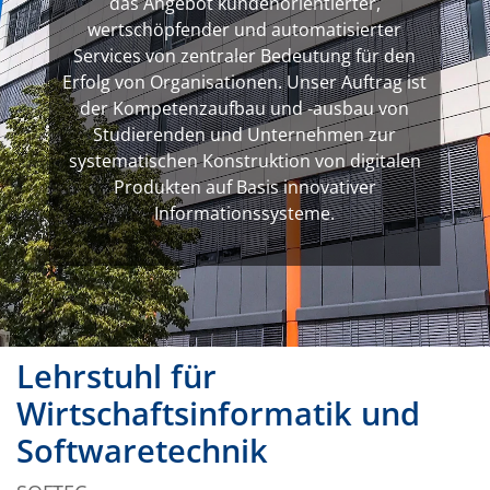
das Angebot kundenorientierter,
wertschöpfender und automatisierter
Services von zentraler Bedeutung für den
Erfolg von Organisationen. Unser Auftrag ist
der Kompetenzaufbau und -ausbau von
Studierenden und Unternehmen zur
systematischen Konstruktion von digitalen
Produkten auf Basis innovativer
Informationssysteme.
Lehrstuhl für
Wirtschaftsinformatik und
Softwaretechnik