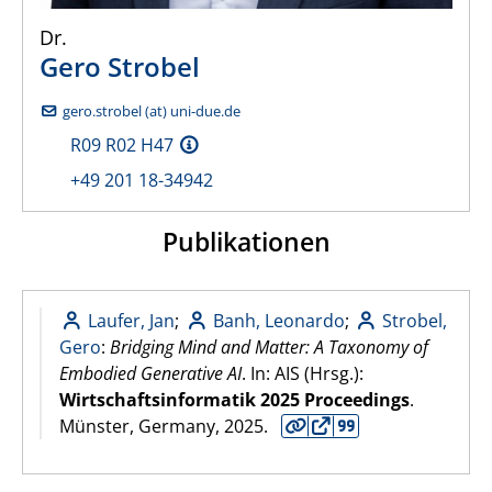
Dr.
Gero
Strobel
gero.strobel (at) uni-due.de
R09 R02 H47
+49 201 18-34942
Publikationen
Laufer, Jan
;
Banh, Leonardo
;
Strobel,
Gero
:
Bridging Mind and Matter: A Taxonomy of
Embodied Generative AI
. In: AIS (Hrsg.):
Wirtschaftsinformatik 2025 Proceedings
.
Münster, Germany,
2025
.